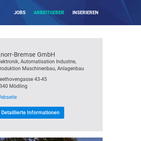
JOBS
ARBEITGEBER
INSERIEREN
Knorr-Bremse GmbH
lektronik, Automatisation Industrie,
roduktion Maschinenbau, Anlagenbau
eethovengasse 43-45
340 Mödling
ebseite
Detaillierte Informationen