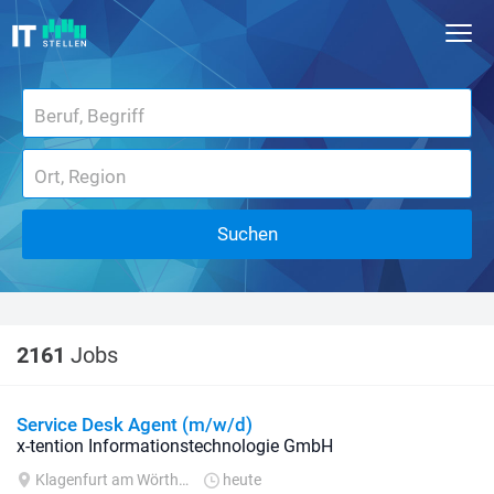
Suchen
2161
Jobs
Service Desk Agent (m/w/d)
x-tention Informationstechnologie GmbH
Klagenfurt am Wörthersee
heute