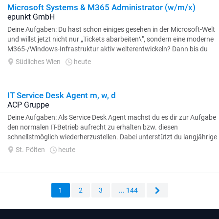
Microsoft Systems & M365 Administrator (w/m/x)
epunkt GmbH
Deine Aufgaben: Du hast schon einiges gesehen in der Microsoft-Welt
und willst jetzt nicht nur „Tickets abarbeiten\", sondern eine moderne
M365-/Windows-Infrastruktur aktiv weiterentwickeln? Dann bis du
hier richtig! Betrieb...
Südliches Wien
heute
IT Service Desk Agent m, w, d
ACP Gruppe
Deine Aufgaben: Als Service Desk Agent machst du es dir zur Aufgabe
den normalen IT-Betrieb aufrecht zu erhalten bzw. diesen
schnellstmöglich wiederherzustellen. Dabei unterstützt du langjährige
internationale...
St. Pölten
heute
1
2
3
... 144