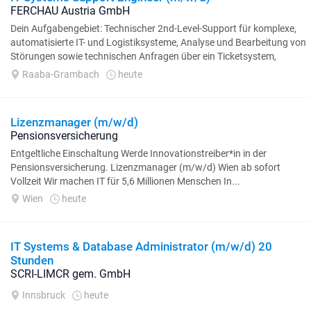
FERCHAU Austria GmbH
Dein Aufgabengebiet: Technischer 2nd-Level-Support für komplexe,
automatisierte IT- und Logistiksysteme, Analyse und Bearbeitung von
Störungen sowie technischen Anfragen über ein Ticketsystem,
Durchführung von Fehleranalysen...
Raaba-Grambach
heute
Lizenzmanager (m/w/d)
Pensionsversicherung
Entgeltliche Einschaltung Werde Innovationstreiber*in in der
Pensionsversicherung. Lizenzmanager (m/w/d) Wien ab sofort
Vollzeit Wir machen IT für 5,6 Millionen Menschen In...
Wien
heute
IT Systems & Database Administrator (m/w/d) 20
Stunden
SCRI-LIMCR gem. GmbH
Innsbruck
heute