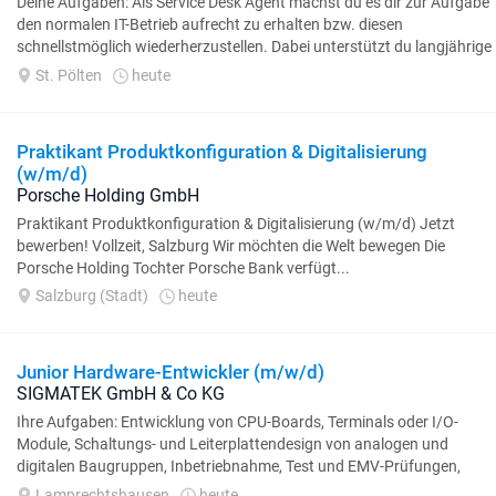
Deine Aufgaben: Als Service Desk Agent machst du es dir zur Aufgabe
den normalen IT-Betrieb aufrecht zu erhalten bzw. diesen
schnellstmöglich wiederherzustellen. Dabei unterstützt du langjährige
internationale...
St. Pölten
heute
Praktikant Produktkonfiguration & Digitalisierung
(w/m/d)
Porsche Holding GmbH
Praktikant Produktkonfiguration & Digitalisierung (w/m/d) Jetzt
bewerben! Vollzeit, Salzburg Wir möchten die Welt bewegen Die
Porsche Holding Tochter Porsche Bank verfügt...
Salzburg (Stadt)
heute
Junior Hardware-Entwickler (m/w/d)
SIGMATEK GmbH & Co KG
Ihre Aufgaben: Entwicklung von CPU-Boards, Terminals oder I/O-
Module, Schaltungs- und Leiterplattendesign von analogen und
digitalen Baugruppen, Inbetriebnahme, Test und EMV-Prüfungen,
Eigenständige...
Lamprechtshausen
heute