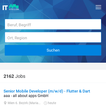
Suchen
2162
Jobs
Senior Mobile Developer (m/w/d) - Flutter & Dart
aaa - all about apps GmbH
Wien 6. Bezirk (Mariahilf)
heute