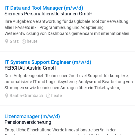
IT Data and Tool Manager (m/w/d)
Siemens Personaldienstleistungen GmbH
Ihre Aufgaben: Verantwortung für das globale Tool zur Verwaltung
aller IT-Assets inkl. Programmierung und Adaptierung,
Weiterentwicklung von Dashboards gemeinsam mit internationalen
Cybersecurity-Verantwortlichen...
Graz
heute
IT Systems Support Engineer (m/w/d)
FERCHAU Austria GmbH
Dein Aufgabengebiet: Technischer 2nd-Level-Support für komplexe,
automatisierte IT- und Logistiksysteme, Analyse und Bearbeitung von
Störungen sowie technischen Anfragen über ein Ticketsystem,
Durchführung von Fehleranalysen...
Raaba-Grambach
heute
Lizenzmanager (m/w/d)
Pensionsversicherung
Entgeltliche Einschaltung Werde Innovationstreiber*in in der