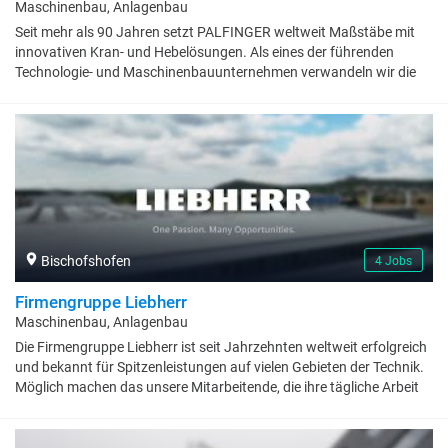
Maschinenbau, Anlagenbau
Seit mehr als 90 Jahren setzt PALFINGER weltweit Maßstäbe mit
innovativen Kran- und Hebelösungen. Als eines der führenden
Technologie- und Maschinenbauunternehmen verwandeln wir die
Bedürfnisse unserer Kunden in nahtlos integrierte Lösungen und
schaffen gleichzeitig Möglichkeiten für unsere Mitarbeitenden, zu
wachsen, zusammenzuarbeiten und Grenzen zu überschreiten. Bei
PALFINGER glauben wir an die Kraft des Miteinanders: indem wir
uns gegenseitig stärken, Innovationen vorantreiben und
gemeinsam Ideen zum Leben erwecken. Werde Teil unseres Teams.
Gemeinsam bewegen wir Großes und gestalten die Zukunft.
Bischofshofen
4 Jobs
Firmengruppe Liebherr
Maschinenbau, Anlagenbau
Die Firmengruppe Liebherr ist seit Jahrzehnten weltweit erfolgreich
und bekannt für Spitzenleistungen auf vielen Gebieten der Technik.
Möglich machen das unsere Mitarbeitende, die ihre tägliche Arbeit
mit Leidenschaft verfolgen und damit ein wichtiger Schlüssel zum
Unternehmenserfolg sind. 56.000 Gesichter – 56.000 Geschichten.
Was sie verbindet? Die Überzeugung des Firmengründers Hans