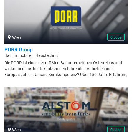
Liebherr, dass man auch Ziele erreichen kann, die zunächst
unvorstellbar erscheinen. Jeder unserer Mitarbeitenden trägt mit
Begeisterung und ganz eigenen Ideen dazu bei, dass passende
Lösungen für jede Aufgabe unserer Kunden entstehen, und sei sie
auch noch so anspruchsvoll. Dabei nutzen sie den gegebenen
Handlungsfreiraum und können sich auf einen starken
Wien
0 Jobs
Zusammenhalt verlassen. Wir sind stets auf der Suche nach
Talenten, die ihre Kompetenz und ihre Begeisterung in dem
PORR Group
familiengeführten Unternehmen Liebherr in ganz unterschiedlichen
Bau, Immobilien, Haustechnik
Bereichen einbringen. Wir freuen uns auf Sie!
Die PORR ist eines der größten Bauunternehmen Österreichs und
wir können uns heute stolz zu den führenden Anbieter*innen
Europas zählen. Unsere Kernkompetenz? Über 150 Jahre Erfahrung
in der Planung, Entwicklung und Ausführung zahlreicher nationaler
und internationaler Bauwerke. Unsere Stärke? Es sind die
Menschen, die für uns zählen, denn Bauen ist ein People Business.
Wir wissen: Was uns so erfolgreich macht, sind unsere
Mitarbeiter*innen. Unsere Leidenschaft? Eine lebenswerte Zukunft
liegt uns am Herzen und Zielstrebigkeit im Blut. Deshalb suchen wir
gemeinsam mit unseren Kund*innen immer nach neuen Wegen und
noch besseren Lösungen. Unsere Erfahrung, unsere
Mitarbeiter*innen und unsere Zielstrebigkeit, machen uns zu dem,
Wien
0 Jobs