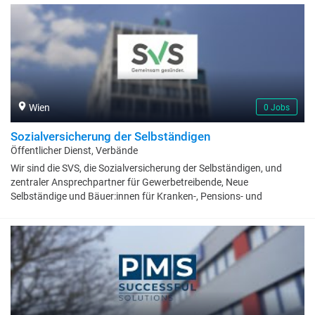
nichtbehördliche Einrichtungen und sonstige Einrichtungen des
Landes im Dienst der Öffentlichkeit.Unser Leitbild ist der Beginn
einer Reise zu einem neuen Selbstverständnis. Es beschreibt nicht
was wir tun, sondern wie wir es tun wollen, nicht wo wir sind,
sondern wo wir hinwollen.Kostbares bewahren - Wir bauen auf
vorhandene Stärken und Werte und bewahren diese.Verantwortung
leben - Wir übernehmen aktiv Verantwortung für unser Handeln und
unsere Entscheidungen.Zukunft gestalten - Wir gestalten
Wien
0 Jobs
gemeinsam die Zukunft unserer Organisation und unseres Landes.
Sozialversicherung der Selbständigen
Öffentlicher Dienst, Verbände
Wir sind die SVS, die Sozialversicherung der Selbständigen, und
zentraler Ansprechpartner für Gewerbetreibende, Neue
Selbständige und Bäuer:innen für Kranken-, Pensions- und
Unfallversicherung. Unsere Mitarbeiter:innen, ob Ärzt:innen,
Kundenberater:innen, IT-Spezialist:innen oder
Gesundheitsförderungs-Profis, tragen somit die Verantwortung für
die Sicherheit, Gesundheit, Lebensqualität und Pensionen von rund
1,3 Mio. Menschen in Österreich. Das spiegelt auch unser
Leitspruch „Gemeinsam gesünder“ wider: Gemeinsam gesünder
heißt, dass eine große Versichertengemeinschaft füreinander da ist
– von der Geburt bis ins hohe Alter.