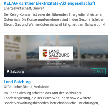
KELAG-Kärntner Elektrizitäts-Aktiengesellschaft
Energiewirtschaft, Umwelt
Der Kelag-Konzern ist einer der führenden Energiedienstleister in
Österreich. Die Konzernunternehmen sind in den Geschäftsfeldern
Strom, Gas und Wärme österreichweit tätig, mit dem Schwerpunkt
in Kärnten. Wir haben umfassende Erfahrung im Erzeugen,
Beschaffen, Verteilen und Verkaufen von leitungsgebundener
Energie. Die Kelag gehört zu den großen Stromerzeugern aus
erneuerbarer Energie - Wasserkraft, Windkraft und Photovoltaik - in
Österreich. Das Tochterunternehmen KELAG Energie &amp; Wärme
GmbH ist der größte österreichweit tätige Anbieter von Wärme auf
Basis von Biomasse und industrieller Abwärme. Die KNG-Kärnten
Netz GmbH nimmt den Verteilernetzbetrieb für Strom und für Gas in
Kärnten wahr. Internationale Aktivitäten in den Geschäftsfeldern
Salzburg
0 Jobs
Wasserkraft, Windkraft und Photovoltaik sowie der Energiehandel
im Ausland sind in der KI-KELAG International GmbH gebündelt.
Land Salzburg
Öffentlicher Dienst, Verbände
Im Land Salzburg arbeiten das Amt der Salzburger
Landesregierung, die Bezirksverwaltungen sowie weitere
Sonderverwaltungsbehörden, betriebsähnliche Einrichtungen,
wirtschaftliche Unternehmungen, Bildungseinrichtungen,