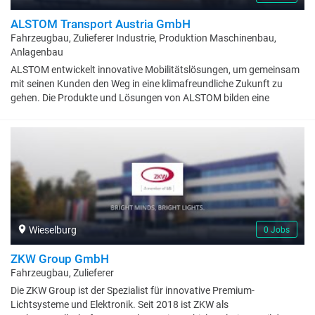
was wir heute sind.
ALSTOM Transport Austria GmbH
Fahrzeugbau, Zulieferer Industrie, Produktion Maschinenbau,
Anlagenbau
ALSTOM entwickelt innovative Mobilitätslösungen, um gemeinsam
mit seinen Kunden den Weg in eine klimafreundliche Zukunft zu
gehen. Die Produkte und Lösungen von ALSTOM bilden eine
nachhaltige Grundlage für die Zukunft des globalen
Transportmarktes. Das Produktportfolio reicht von
Hochgeschwindigkeitszügen, U-Bahnen, Monorail und
Straßenbahnen über integrierte Systeme, personalisierte
Serviceleistungen, Infrastruktur und Signaltechnik bis hin zu
digitalen Mobilitätslösungen. ALSTOM mit Hauptsitz in Frankreich
ist in 63 Ländern vertreten und beschäftigt mehr als 80.000
Mitarbeiter und Mitarbeiterinnen. Das Unternehmen Bombardier
wurde 2021 von ALSTOM übernommen. ALSTOM in Wien ist
Wieselburg
0 Jobs
weltweites Kompetenzzentrum für Straßen- und Stadtbahnen und
beschäftigt rund 780 MitarbeiterInnen, die die gesamte
ZKW Group GmbH
Wertschöpfungskette - vom ersten Kundenkontakt über die
Fahrzeugbau, Zulieferer
Entwicklung, Montage, Komponentenfertigung bis zur Betreuung
Die ZKW Group ist der Spezialist für innovative Premium-
nach der Inbetriebnahme der Fahrzeuge bei unseren Kunden
Lichtsysteme und Elektronik. Seit 2018 ist ZKW als
abdecken.