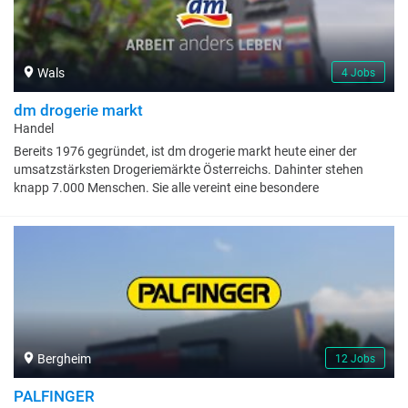
Wals
4 Jobs
dm drogerie markt
Handel
Bereits 1976 gegründet, ist dm drogerie markt heute einer der
umsatzstärksten Drogeriemärkte Österreichs. Dahinter stehen
knapp 7.000 Menschen. Sie alle vereint eine besondere
Unternehmenskultur, die auf gegenseitigem Respekt, Offenheit und
Zutrauen sowie Freude an der Zusammenarbeit und dem
Austausch gründet.
Bergheim
12 Jobs
PALFINGER