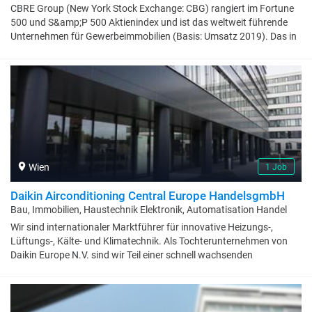
CBRE Group (New York Stock Exchange: CBG) rangiert im Fortune
500 und S&amp;P 500 Aktienindex und ist das weltweit führende
Unternehmen für Gewerbeimmobilien (Basis: Umsatz 2019). Das in
Dallas ansässige Unternehmen mit mehr als 115.000
Mitarbeiter:innen in über 530 Büros weltweit, arbeitet für
Immobilieneigentümer:innen, Investor:innen und Mieter:innen auf
der ganzen Welt. Strategische Beratung, Immobilienvermietung und
‑verkauf gehören ebenso zum Portfolio wie Immobilien‑, Facility‑
und Projektmanagement. Corporate Services, Finanzierung,
Investment Management, Evaluierung und Bewertungen, Research
sowie Investment Strategien, Hypotheken Services und Consulting
runden das Angebot ab. CBRE ist in Österreich seit 1991 vertreten.
Wien
1 Job
Wir haben 150 Mitarbeiter:innen in unseren Büros in Wien, Salzburg
und Graz. Mehr Infos auch auf Linkedin CBRE Austria.
Daikin Airconditioning Central Europe HandelsgmbH
Bau, Immobilien, Haustechnik Elektronik, Automatisation Handel
Wir sind internationaler Marktführer für innovative Heizungs-,
Lüftungs-, Kälte- und Klimatechnik. Als Tochterunternehmen von
Daikin Europe N.V. sind wir Teil einer schnell wachsenden
Unternehmensgruppe. Bei uns findest du Gegensätze, die
anziehen... einen Weltkonzern, bei dem du über alle Hierarchien
hinweg per Du bist, einen sicheren Arbeitgeber, bei dem du dich
dynamisch weiterentwickeln kannst, mit kultureller Vielfalt statt