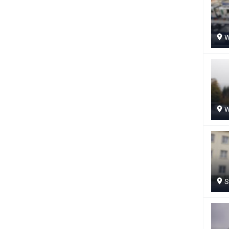
W
W
S