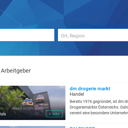
Arbeitgeber
dm drogerie markt
Handel
Bereits 1976 gegründet, ist dm d
Drogeriemärkte Österreichs. Dah
vereint eine besondere Unternehm
als
4 Jobs
Offenheit und Zutrauen sowie F
gründet.