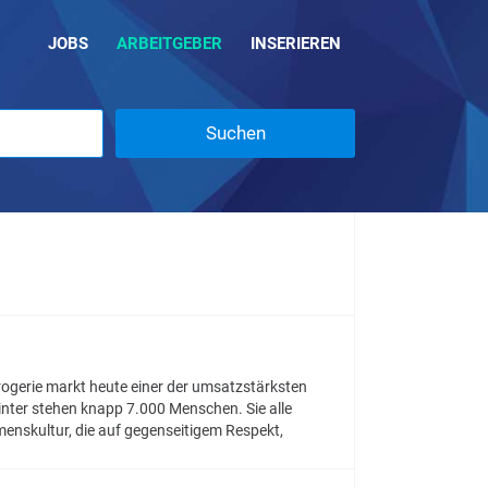
JOBS
ARBEITGEBER
INSERIEREN
Suchen
rogerie markt heute einer der umsatzstärksten
inter stehen knapp 7.000 Menschen. Sie alle
enskultur, die auf gegenseitigem Respekt,
reude an der Zusammenarbeit und dem Austausch