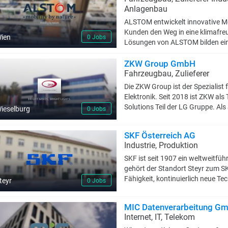
Leidenschaft? Eine lebenswerte Z
Anlagenbau
Blut. Deshalb suchen wir gemei
Wegen und noch besseren Lösung
ALSTOM entwickelt innovative M
und unsere Zielstrebigkeit, mach
Kunden den Weg in eine klimafre
ien
0 Jobs
Lösungen von ALSTOM bilden eine
globalen Transportmarktes. Das P
Hochgeschwindigkeitszügen, U-
ZKW Group GmbH
integrierte Systeme, personalisie
Fahrzeugbau, Zulieferer
Signaltechnik bis hin zu digital
Die ZKW Group ist der Spezialist
Frankreich ist in 63 Ländern vert
Elektronik. Seit 2018 ist ZKW als
und Mitarbeiterinnen. Das Unt
Solutions Teil der LG Gruppe. Als
ieselburg
0 Jobs
übernommen. ALSTOM in Wien ist
Partner der Automobilindustrie. 
Stadtbahnen und beschäftigt run
entsprechend seinem Motto „Brigh
Wertschöpfungskette - vom erst
SKF Österreich AG
modernsten Fertigungstechnolo
Komponentenfertigung bis zur B
Industrie, Produktion
Elektronikmodule für internation
bei unseren Kunden abdecken.
zählen leistungsfähige und kost
SKF ist seit 1907 ein weltweitfü
verfügt weltweit über insgesamt 
gehört der Standort Steyr zum SK
und Produktion intelligent verne
Fähigkeit, kontinuierlich neue Te
teyr
0 Jobs
rund 10.000 Mitarbeiter:innen u
unseren Produkten umzusetzen, 
1,54 Milliarden Euro. Gemäß de
Wettbewerbsvorteile erzielen kö
MIC Datenverarbeitung G
Licht- und Elektroniksysteme von
technologischen Entwicklung lieg
Internet, IT, Telekom
Automobilindustrie“ ist es das p
während des gesamten Produktleb