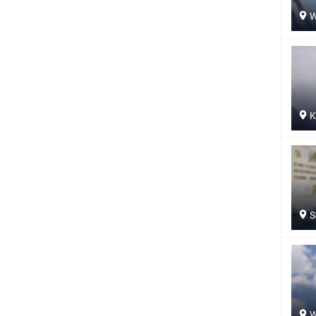
W
K
S
W