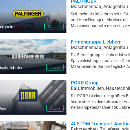
PALFINGER
Maschinenbau, Anlagenbau
Seit mehr als 90 Jahren setzt P
und Hebelösungen. Als eines der
Maschinenbauunternehmen verwan
ergheim
12 Jobs
nahtlos integrierte Lösungen und
Mitarbeitenden, zu wachsen, zu
Firmengruppe Liebherr
Bei PALFINGER glauben wir an di
Maschinenbau, Anlagenbau
gegenseitig stärken, Innovatio
erwecken. Werde Teil unseres T
Die Firmengruppe Liebherr ist se
gestalten die Zukunft.
Spitzenleistungen auf vielen Geb
Mitarbeitende, die ihre tägliche 
ischofshofen
4 Jobs
wichtiger Schlüssel zum Unterne
Geschichten. Was sie verbindet
PORR Group
Liebherr, dass man auch Ziele er
Bau, Immobilien, Haustechni
erscheinen. Jeder unserer Mitarb
Ideen dazu bei, dass passende L
Die PORR ist eines der größten 
entstehen, und sei sie auch noch
heute stolz zu den führenden An
Handlungsfreiraum und können s
Kernkompetenz? Über 150 Jahre 
ien
0 Jobs
Wir sind stets auf der Suche nach
Ausführung zahlreicher nationale
Begeisterung in dem familiengef
Es sind die Menschen, die für uns
ALSTOM Transport Austri
unterschiedlichen Bereichen einbr
wissen: Was uns so erfolgreich m
Fahrzeugbau, Zulieferer Indu