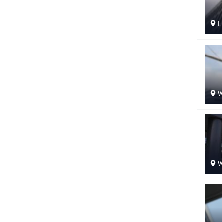
L
W
W