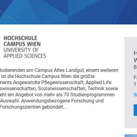
H
W
B
tudierenden am Campus Altes Landgut, einem weiteren
 ist die Hochschule Campus Wien die größte
F
ments Angewandte Pflegewissenschaft, Applied Life
1
swissenschaften, Sozialwissenschaften, Technik sowie
k steht ein Angebot von mehr als 70 Studienprogrammen
W
zur Auswahl. Anwendungsbezogene Forschung und
 Forschungszentren gebündelt...