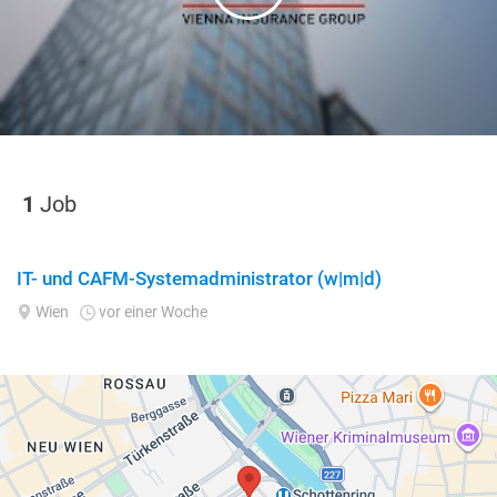
1
Job
IT- und CAFM-Systemadministrator (w|m|d)
Wien
vor einer Woche