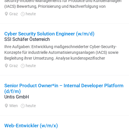
Security-Incident-Managements für Produkte und Kundenanlagen
(IACS) Bewertung, Priorisierung und Nachverfolgung von
Sicherheitslücken...
Graz
heute
Cyber Security Solution Engineer (w/m/d)
SSI Schäfer Österreich
Ihre Aufgaben: Entwicklung maßgeschneiderter Cyber-Security-
Konzepte für industrielle Automatisierungsanlagen (IACS) sowie
Begleitung ihrer Umsetzung. Analyse kundenspezifischer
Anforderungen und...
Graz
heute
Senior Product Owner*in – Internal Developer Platform
(d/f/m)
Untis GmbH
Wien
heute
Web-Entwickler (w/m/x)