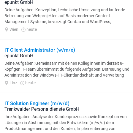
epunkt GmbH
Deine Aufgaben: Konzeption, technische Umsetzung und laufende
Betreuung von Webprojekten auf Basis moderner Content-
Management-Systeme, bevorzugt Contao und WordPress,
Entwicklung im Frontend und Backend: Du gestaltest...
Wien
heute
IT Client Administrator (w/m/x)
epunkt GmbH
Deine Aufgaben: Gemeinsam mit deinen Kolleg:innen im derzeit 8-
köpfigen IT-Team übernimmst du folgende Aufgaben: Betreuung und
Administration der Windows-11-Clientlandschaft und Verwaltung
mobiler Endgeräte, Umsetzung...
Linz
heute
IT Solution Engineer (m/w/d)
Trenkwalder Personaldienste GmbH
Ihre Aufgaben: Analyse der Kundenprozesse sowie Konzeption von
Lösungen in Abstimmung mit den Entwicklern (m/w/d) dem
Produktmanagement und den Kunden, Implementierung von