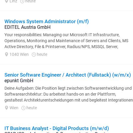
Linz
heute
Windows System Administrator (m/f)
EDITEL Austria GmbH
Your responsibilities: Managing our Microsoft IT Infrastructure,
Operations, Monitoring and Maintenance of Servers and Clients, MS
Active Directory, File & Printserver, Radius/NPS, MSSQL Server,
EntraID, Office365, Operation...
1040 Wien
heute
Senior Software Engineer / Architect (Fullstack) (w/m/x)
epunkt GmbH
Deine Aufgaben: Die Position liegt zwischen Softwareentwicklung und
Softwarearchitektur: Du arbeitest hands-on an der Plattform,
gestaltest Architekturentscheidungen mit und begleitest Integrationen
bei Kunden im Telekom/Aviation/Defensebereich...
Wien
heute
IT Business Analyst - Digital Products (m/w/d)