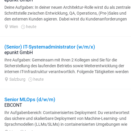
Deine Aufgaben: In deiner neuen Architektur-Rolle wirst du als zentrale
Schnittstelle zwischen Entwicklung, QA, Operations, (Pre-)Sales und
den externen Kunden agieren. Dabei wirst du Kundenanforderungen
rund um eine OSS/BSS-Lösung...
Wien
heute
(Senior) IT-Systemadministrator (w/m/x)
epunkt GmbH
Ihre Aufgaben: Gemeinsam mit Ihren 2 Kollegen sind Sie für die
Sicherstellung des laufenden Betriebs sowie Weiterentwicklung der
internen IT-Infrastruktur verantwortlich. Folgende Tätigkeiten werden
dabei auf Sie zukommen...
Salzburg
heute
Senior MLOps (d/w/m)
EBCONT
Ihr Aufgabenbereich: Containerisiertes Deployment: Du verantwortest
das sichere und skalierbare Deployment von Machine-Learning- und
Sprachmodellen (LLMs/SLMs) in containerisierten Umgebungen wie
Docker, Kubernetes/OpenShift...