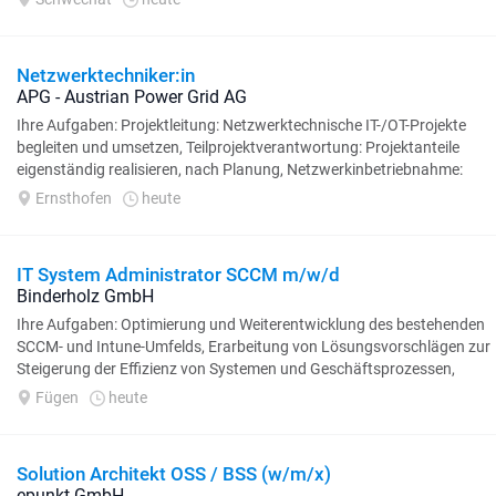
Netzwerktechniker:in
APG - Austrian Power Grid AG
Ihre Aufgaben: Projektleitung: Netzwerktechnische IT-/OT-Projekte
begleiten und umsetzen, Teilprojektverantwortung: Projektanteile
eigenständig realisieren, nach Planung, Netzwerkinbetriebnahme:
IT-/OT-Netze...
Ernsthofen
heute
IT System Administrator SCCM m/w/d
Binderholz GmbH
Ihre Aufgaben: Optimierung und Weiterentwicklung des bestehenden
SCCM- und Intune-Umfelds, Erarbeitung von Lösungsvorschlägen zur
Steigerung der Effizienz von Systemen und Geschäftsprozessen,
Verteilung...
Fügen
heute
Solution Architekt OSS / BSS (w/m/x)
epunkt GmbH