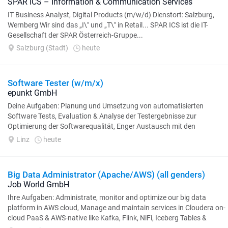
SPAR ICS – Information & Communication Services
IT Business Analyst, Digital Products (m/w/d) Dienstort: Salzburg,
Wernberg Wir sind das „I\" und „T\" in Retail... SPAR ICS ist die IT-
Gesellschaft der SPAR Österreich-Gruppe...
Salzburg (Stadt)
heute
Software Tester (w/m/x)
epunkt GmbH
Deine Aufgaben: Planung und Umsetzung von automatisierten
Software Tests, Evaluation & Analyse der Testergebnisse zur
Optimierung der Softwarequalität, Enger Austausch mit den
KollegInnen in der Softwareentwicklung, Mitarbeit...
Linz
heute
Big Data Administrator (Apache/AWS) (all genders)
Job World GmbH
Ihre Aufgaben: Administrate, monitor and optimize our big data
platform in AWS cloud, Manage and maintain services in Cloudera on-
cloud PaaS & AWS-native like Kafka, Flink, NiFi, Iceberg Tables &