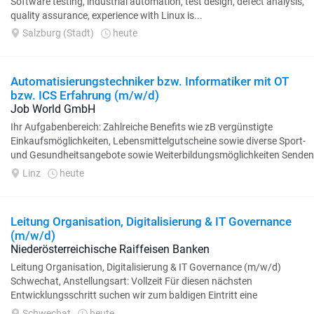
Software testing, industrial automation, test design, defect analysis,
quality assurance, experience with Linux is...
Salzburg (Stadt)
heute
Automatisierungstechniker bzw. Informatiker mit OT
bzw. ICS Erfahrung (m/w/d)
Job World GmbH
Ihr Aufgabenbereich: Zahlreiche Benefits wie zB vergünstigte
Einkaufsmöglichkeiten, Lebensmittelgutscheine sowie diverse Sport-
und Gesundheitsangebote sowie Weiterbildungsmöglichkeiten Senden
Sie bitte...
Linz
heute
Leitung Organisation, Digitalisierung & IT Governance
(m/w/d)
Niederösterreichische Raiffeisen Banken
Leitung Organisation, Digitalisierung & IT Governance (m/w/d)
Schwechat, Anstellungsart: Vollzeit Für diesen nächsten
Entwicklungsschritt suchen wir zum baldigen Eintritt eine
Persönlichkeit...
Schwechat
heute